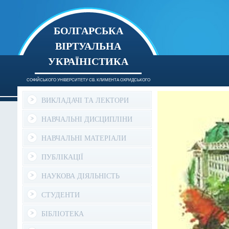
БОЛГАРСЬКА
ВІРТУАЛЬНА
УКРАЇНІСТИКА
СОФІЙСЬКОГО УНІВЕРСИТЕТУ СВ. КЛИМЕНТА ОХРИДСЬКОГО
ВИКЛАДАЧІ ТА ЛЕКТОРИ
НАВЧАЛЬНІ ДИСЦИПЛІНИ
НАВЧАЛЬНІ МАТЕРІАЛИ
ПУБЛІКАЦІЇ
НАУКОВА ДІЯЛЬНІСТЬ
СТУДЕНТИ
БІБЛІОТЕКА