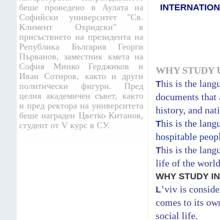
беше проведено в Аулата на
INTERNATIO
Софийски университет "Св.
Климент Охридски" в
присъствието на президента на
Република България Георги
Първанов, заместник кмета на
София Минко Герджиков и
WHY STUDY 
Иван Сотиров, както и други
his is the lang
T
политически фигури. Пред
целия академичен съвет, както
documents that a
и пред ректора на университета
history, and nat
беше награден Цветко Китанов,
his is the lan
T
студент от V курс в СУ.
hospitable peop
his is the lang
T
life of the world
WHY STUDY IN 
’viv is conside
L
comes to its own
social life.