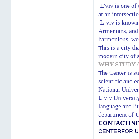
L
'viv is one of
at an intersecti
L
’viv is known
Armenians, and J
harmonious, wo
his is a city 
T
modern city of s
WHY STUDY 
he Center is s
T
scientific and 
National Univers
’viv Universit
L
language and lit
department of U
CONTACTIN
CENTERFOR U