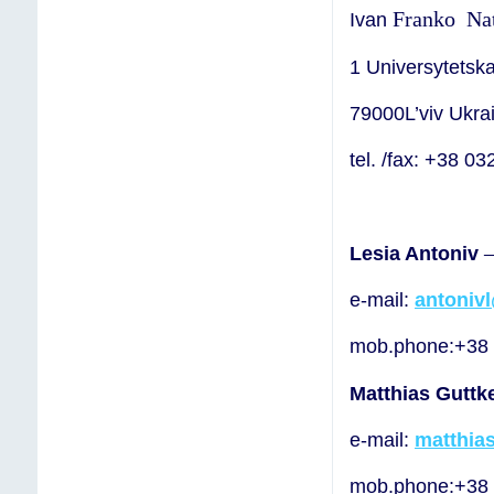
Franko
Na
Ivan
1 Universytetska
79000L’viv Ukra
tel. /fax: +38 0
–
Lesia Antoniv
e-mail:
antoniv
mob.phone:+38
Matthias Guttk
e-mail:
matthia
mob.phone:+38