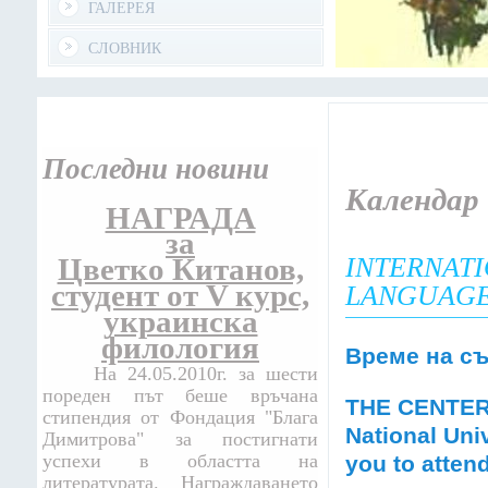
ГАЛЕРЕЯ
СЛОВНИК
Последни новини
Календар
НАГРАДА
за
Цветко Китанов,
INTERNAT
студент от V курс,
LANGUAGE
украинска
филология
Време на съ
На 24.05.2010г. за шести
пореден път беше връчана
THE CENTER 
стипендия от Фондация "Блага
National Univ
Димитрова" за постигнати
успехи в областта на
you to atten
литературата. Награждаването