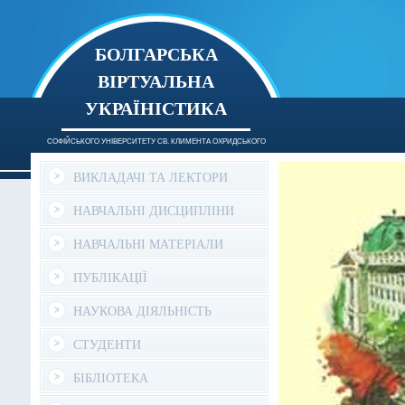
БОЛГАРСЬКА
ВІРТУАЛЬНА
УКРАЇНІСТИКА
СОФІЙСЬКОГО УНІВЕРСИТЕТУ СВ. КЛИМЕНТА ОХРИДСЬКОГО
ВИКЛАДАЧІ ТА ЛЕКТОРИ
НАВЧАЛЬНІ ДИСЦИПЛІНИ
НАВЧАЛЬНІ МАТЕРІАЛИ
ПУБЛІКАЦІЇ
НАУКОВА ДІЯЛЬНІСТЬ
СТУДЕНТИ
БІБЛІОТЕКА