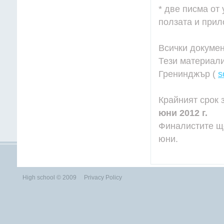
* две писма от
ползата и прил
Всички докумен
Тези материали
Гренинджър (
s
Крайният срок 
юни 2012 г.
Финалистите щ
юни.
High school © 2009
Privacy Policy