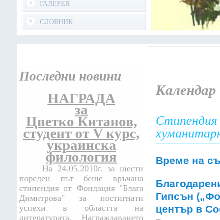
ГАЛЕРЕЯ
СЛОВНИК
Последни новини
Календар
НАГРАДА
за
Цветко Китанов,
Стипендия 
студент от V курс,
хуманитар
украинска
филология
Време на съ
На 24.05.2010г. за шести
пореден път беше връчана
Благодарени
стипендия от Фондация "Блага
Гипсън („Фо
Димитрова" за постигнати
успехи в областта на
център в Со
литературата. Награждаването