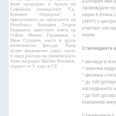
България има у
беше проведено в Аулата на
провеждане на 
Софийски университет "Св.
Климент Охридски" в
науки в Атина 
присъствието на президента на
(ARIT) с центр
Република България Георги
участват изсле
Първанов, заместник кмета на
науки.
София Минко Герджиков и
Иван Сотиров, както и други
политически фигури. Пред
Стипендията 
целия академичен съвет, както
и пред ректора на университета
беше награден Цветко Китанов,
* жилище в Ати
студент от V курс в СУ.
* парична издр
* месечна стип
* до 500 долар
изследването н
* до 500 долар
(например закуп
Стипендията е 