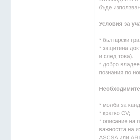
бъде използван
Условия за уч
* български гр
* защитена док
и след това).
* добро владее
познания по но
Необходимите 
* молба за кан
* кратко CV;
* описание на п
важността на и
ASCSA или ARI