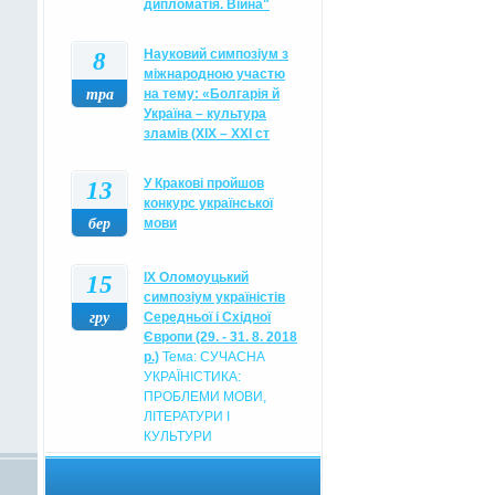
дипломатія. Війна"
8
Науковий симпозіум з
міжнародною участю
тра
на тему: «Болгарія й
Україна – культура
зламів (XIX – XXI ст
13
У Кракові пройшов
конкурс української
бер
мови
15
IX Оломоуцький
симпозіум україністів
гру
Середньої і Східної
Європи (29. - 31. 8. 2018
р.)
Тема: СУЧАСНА
УКРАЇНІСТИКА:
ПРОБЛЕМИ МОВИ,
ЛІТЕРАТУРИ І
КУЛЬТУРИ