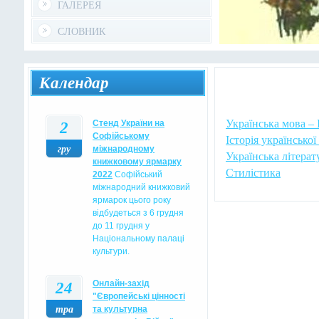
ГАЛЕРЕЯ
СЛОВНИК
Календар
Українська мова – I
2
Стенд України на
Софійському
Історія української
гру
міжнародному
Українська літерат
книжковому ярмарку
Стилістика
2022
Софійський
міжнародний книжковий
ярмарок цього року
відбудеться з 6 грудня
до 11 грудня у
Національному палаці
культури.
24
Oнлайн-захід
"Європейські цінності
тра
та культурна