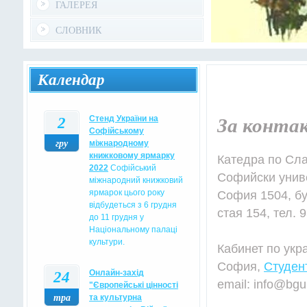
ГАЛЕРЕЯ
СЛОВНИК
Календар
2
Стенд України на
За конта
Софійському
гру
міжнародному
книжковому ярмарку
Катедра по Сла
2022
Софійський
Софийски униве
міжнародний книжковий
ярмарок цього року
София 1504, б
відбудеться з 6 грудня
стая 154, тел. 
до 11 грудня у
Національному палаці
культури.
Кабинет по укр
София,
Студент
24
Oнлайн-захід
email: info@bgu
"Європейські цінності
тра
та культурна