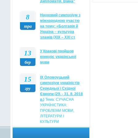
дипломатія. Війна"
8
Науковий симпозіум з
міжнародною участю
тра
на тему: «Болгарія й
Україна – культура
зламів (XIX – XXI ст
13
У Кракові пройшов
конкурс української
бер
мови
15
IX Оломоуцький
симпозіум україністів
гру
Середньої і Східної
Європи (29. - 31. 8. 2018
р.)
Тема: СУЧАСНА
УКРАЇНІСТИКА:
ПРОБЛЕМИ МОВИ,
ЛІТЕРАТУРИ І
КУЛЬТУРИ