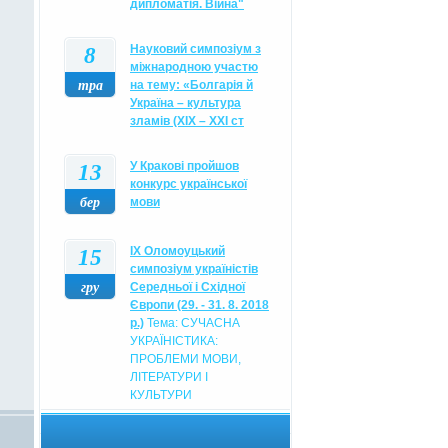
дипломатія. Війна"
8
Науковий симпозіум з
міжнародною участю
тра
на тему: «Болгарія й
Україна – культура
зламів (XIX – XXI ст
13
У Кракові пройшов
конкурс української
бер
мови
15
IX Оломоуцький
симпозіум україністів
гру
Середньої і Східної
Європи (29. - 31. 8. 2018
р.)
Тема: СУЧАСНА
УКРАЇНІСТИКА:
ПРОБЛЕМИ МОВИ,
ЛІТЕРАТУРИ І
КУЛЬТУРИ