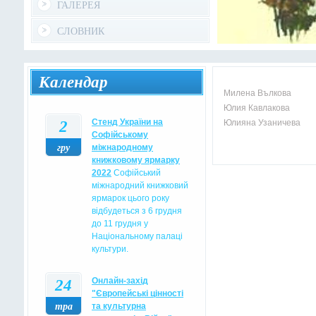
ГАЛЕРЕЯ
СЛОВНИК
Календар
Милена Вълкова
Юлия Кавлакова
2
Стенд України на
Юлияна Узаничева
Софійському
гру
міжнародному
книжковому ярмарку
2022
Софійський
міжнародний книжковий
ярмарок цього року
відбудеться з 6 грудня
до 11 грудня у
Національному палаці
культури.
24
Oнлайн-захід
"Європейські цінності
тра
та культурна